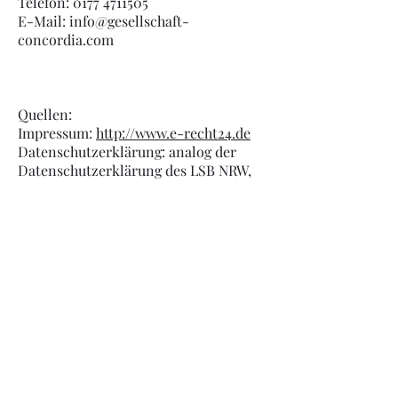
Telefon:
0177 4711505
E-Mail:
info@gesellschaft-
concordia.com
Quellen:
Impressum:
http://www.e-recht24.de
Datenschutzerklärung: analog der
Datenschutzerklärung des LSB NRW,
Stand: Mai 2018
Datenschutzerklärung
Haftungsausschluss
Datenschutzhinweise für Mitglieder
Impressum